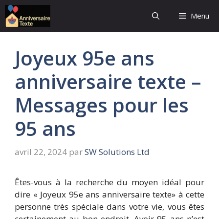
Aller
Menu
au
contenu
Joyeux 95e ans
anniversaire texte –
Messages pour les
95 ans
avril 22, 2024
par
SW Solutions Ltd
Êtes-vous à la recherche du moyen idéal pour
dire « Joyeux 95e ans anniversaire texte» à cette
personne très spéciale dans votre vie, vous êtes
certainement au bon endroit. Avoir 95 ans n’est