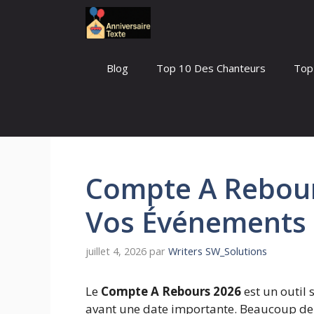
Aller
au
contenu
Blog
Top 10 Des Chanteurs
Top
Compte A Rebour
Vos Événements
juillet 4, 2026
par
Writers SW_Solutions
Le
Compte A Rebours 2026
est un outil 
avant une date importante. Beaucoup de p