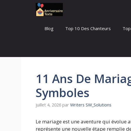
Aller
au
contenu
Blog
Top 10 Des Chanteurs
Top
11 Ans De Mariag
Symboles
juillet 4, 2026
par
Writers SW_Solutions
Le mariage est une aventure qui évolue 
représente une nouvelle étape remplie d