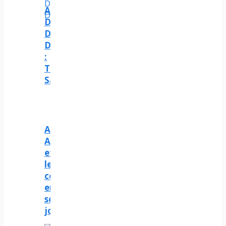
Avis
De
Décès
Duflos
:
Tout
Savoir
Ali
Amar
et
les
controverses
entourant
son
journalisme