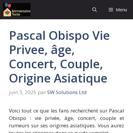
Aller
Menu
au
contenu
Pascal Obispo Vie
Privee, âge,
Concert, Couple,
Origine Asiatique
juin 3, 2025
par
SW Solutions Ltd
Voici tout ce que les fans recherchent sur Pascal
Obispo : vie privée, âge, concert, couple et
rumeurs sur ses origines asiatiques. Vous aurez
toutes les réponses dans ce guide complet.