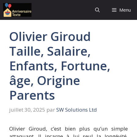
Aller
Menu
au
contenu
Olivier Giroud
Taille, Salaire,
Enfants, Fortune,
âge, Origine
Parents
juillet 30, 2025
par
SW Solutions Ltd
Olivier Giroud, c’est bien plus qu’un simple
attaquant. Il incarne à lui seul la longévité,