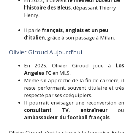
En 2022, il devient
le meilleur buteur de
l’histoire des Bleus
, dépassant Thierry
Henry.
Il parle
français, anglais et un peu
d’italien
, grâce à son passage à Milan.
Olivier Giroud Aujourd’hui
En 2025, Olivier Giroud joue à
Los
Angeles FC
en MLS.
Même s’il approche de la fin de carrière, il
reste performant, souvent titulaire et très
respecté par ses coéquipiers.
Il pourrait envisager une reconversion en
consultant TV
,
entraîneur
ou
ambassadeur du football français
.
Olivier Giroud, c’est la classe à la française. Entre