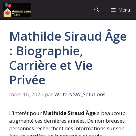
Aller
Menu
au
contenu
Mathilde Siraud Âge
: Biographie,
Carrière et Vie
Privée
mars 16, 2026
par
Writers SW_Solutions
L’intérêt pour
Mathilde Siraud Âge
a beaucoup
augmenté ces dernières années. De nombreuses
personnes recherchent des informations sur son
âge, sa carrière, sa biographie et sa vie