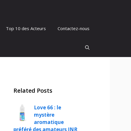
Top 10 des Acteurs
Contactez-nous
Related Posts
Love 66 : le
mystère
aromatique
préféré des amateurs JNR