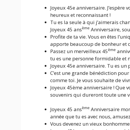
Joyeux 45e anniversaire. J’espère v
heureux et reconnaissant !
Tu es la seule à qui j’aimerais cha
ème
Joyeux 45 ans
Anniversaire, souf
Profite de ta vie. Vous en êtes l’u
apporte beaucoup de bonheur et de
ème
Passez un merveilleux 45
annive
tu es une personne formidable et n
Joyeux 45e anniversaire. Tu es un
C’est une grande bénédiction pour 
comme toi. Je vous souhaite de viv
Joyeux 45ème anniversaire ! Que vo
souvenirs qui dureront toute une v
ème
Joyeux 45 ans
Anniversaire mon 
année que tu es avec nous, amusez
Vous devenez un vieux bonhomme ; 