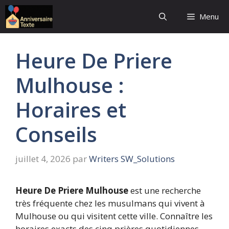
Aller
Menu
au
contenu
Heure De Priere
Mulhouse :
Horaires et
Conseils
juillet 4, 2026
par
Writers SW_Solutions
Heure De Priere Mulhouse
est une recherche
très fréquente chez les musulmans qui vivent à
Mulhouse ou qui visitent cette ville. Connaître les
horaires exacts des cinq prières quotidiennes