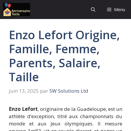
Aller
Menu
au
contenu
Enzo Lefort Origine,
Famille, Femme,
Parents, Salaire,
Taille
juin 13, 2025
par
SW Solutions Ltd
Enzo Lefort
, originaire de la Guadeloupe, est un
athlète d’exception, titré aux championnats du
monde et aux Jeux olympiques. Il mesure
environ 1m83, vit en couple discret, et gagne un