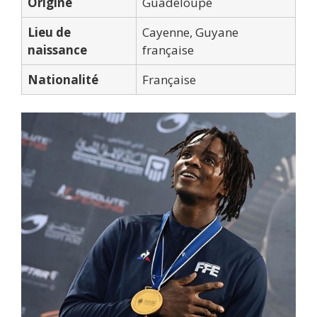
Origine
Guadeloupe
Lieu de
Cayenne, Guyane
naissance
française
Nationalité
Française