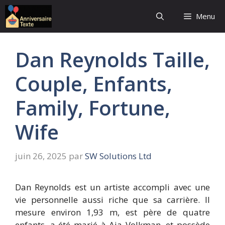
Aller
Menu
au
contenu
Dan Reynolds Taille,
Couple, Enfants,
Family, Fortune,
Wife
juin 26, 2025
par
SW Solutions Ltd
Dan Reynolds est un artiste accompli avec une
vie personnelle aussi riche que sa carrière. Il
mesure environ 1,93 m, est père de quatre
enfants, a été marié à Aja Volkman, et possède