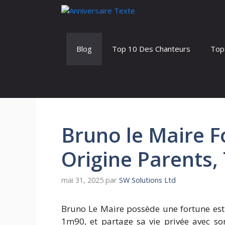
Aller
au
contenu
Blog
Top 10 Des Chanteurs
Top
Bruno le Maire Fo
Origine Parents, 
mai 31, 2025
par
SW Solutions Ltd
Bruno Le Maire possède une fortune est
1m90, et partage sa vie privée avec s