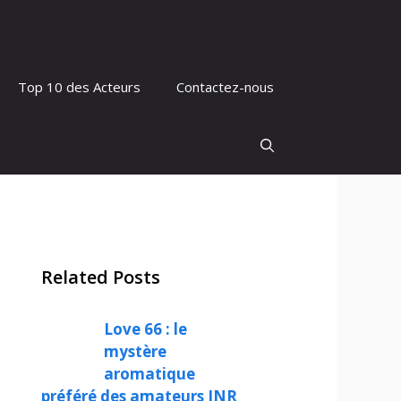
Top 10 des Acteurs
Contactez-nous
Related Posts
Love 66 : le
mystère
aromatique
préféré des amateurs JNR